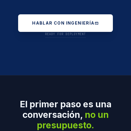
HABLAR CON INGENIERÍA
terminal
READY FOR DEPLOYMENT
El primer paso es una
conversación,
no un
presupuesto.