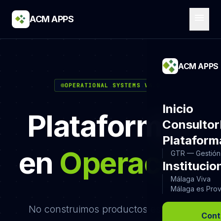
menu
ACM APPS
ACM APPS
OPERATIONAL SYSTEMS V4.0
Inicio
Plataformas
Consultor
Plataform
en
Operación
GTR — Gestión 
Institucio
Málaga Viva
Málaga es Prov
No construimos productos estáticos.
Cont