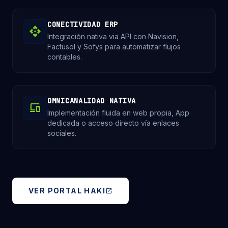
CONECTIVIDAD ERP
api
Integración nativa via API con Navision,
Factusol y Sofys para automatizar flujos
contables.
OMNICANALIDAD NATIVA
devices
Implementación fluida en web propia, App
dedicada o acceso directo vía enlaces
sociales.
VER PORTAL HAKI
open_in_new