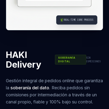
precision_manufacturing
REAL-TIME CORE PROCESS
HAKI
SOBERANÍA
SIN
Delivery
DIGITAL
COMISIONES
Gestión integral de pedidos online que garantiza
la
soberanía del dato
. Reciba pedidos sin
comisiones por intermediación a través de un
canal propio, fiable y 100% bajo su control.